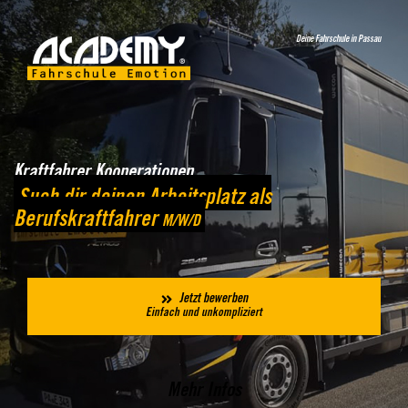
Deine Fahrschule in
Passau
Kraftfahrer Kooperationen
Such dir deinen Arbeitsplatz als
Berufskraftfahrer
M/W/D
Jetzt bewerben
Einfach und unkompliziert
Mehr Infos