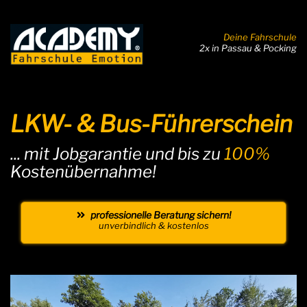
Deine Fahrschule
2x in Passau & Pocking
LKW- & Bus-Führerschein
... mit Jobgarantie und bis zu
100%
Kostenübernahme!
professionelle Beratung sichern!
unverbindlich & kostenlos